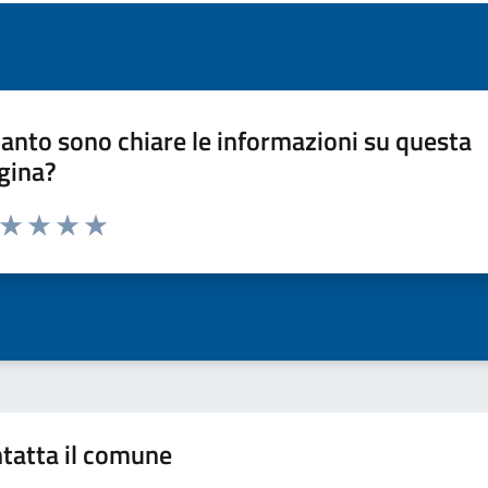
anto sono chiare le informazioni su questa
gina?
a da 1 a 5 stelle la pagina
ta 1 stelle su 5
Valuta 2 stelle su 5
Valuta 3 stelle su 5
Valuta 4 stelle su 5
Valuta 5 stelle su 5
tatta il comune