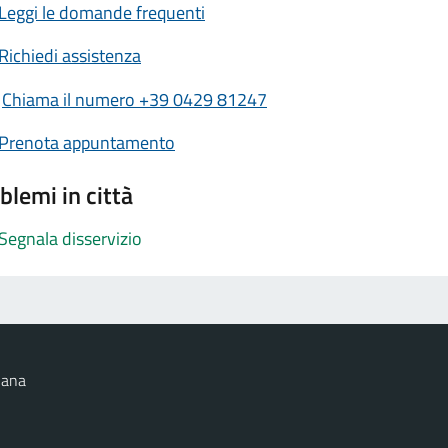
Leggi le domande frequenti
Richiedi assistenza
Chiama il numero +39 0429 81247
Prenota appuntamento
blemi in città
Segnala disservizio
nana