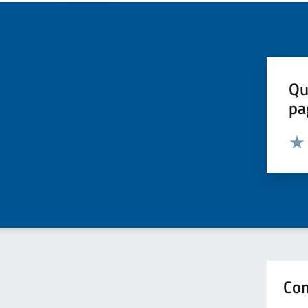
Qu
pa
Valut
Valu
Con