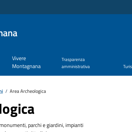
nana
Vivere
Trasparenza
Montagnana
amministrativa
Turi
hi
/
Area Archeologica
logica
monumenti, parchi e giardini, impianti