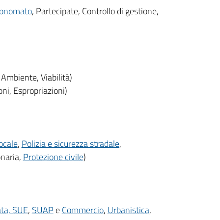
onomato
, Partecipate, Controllo di gestione,
Ambiente, Viabilità)
oni, Espropriazioni)
locale
,
Polizia e sicurezza stradale
,
onaria,
Protezione civile
)
vata, SUE
,
SUAP
e
Commercio
,
Urbanistica
,