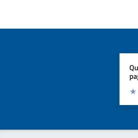
Qu
pa
Valut
Valu