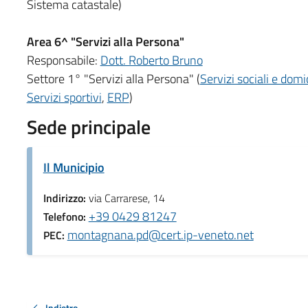
Sistema catastale)
Area 6^ "Servizi alla Persona"
Responsabile:
Dott. Roberto Bruno
Settore 1° "Servizi alla Persona" (
Servizi sociali e domic
Servizi sportivi
,
ERP
)
Sede principale
Il Municipio
Indirizzo:
via Carrarese, 14
+39 0429 81247
Telefono:
montagnana.pd@cert.ip-veneto.net
PEC:
Indietro