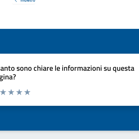
anto sono chiare le informazioni su questa
gina?
a da 1 a 5 stelle la pagina
ta 1 stelle su 5
Valuta 2 stelle su 5
Valuta 3 stelle su 5
Valuta 4 stelle su 5
Valuta 5 stelle su 5