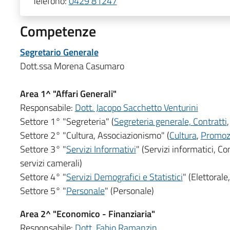
Telefono:
0429 81247
Competenze
Segretario Generale
Dott.ssa Morena Casumaro
Area 1^ "Affari Generali"
Responsabile:
Dott. Jacopo Sacchetto Venturini
Settore 1° "Segreteria" (
Segreteria generale, Contratti
Settore 2° "Cultura, Associazionismo" (
Cultura
,
Promozi
Settore 3° "
Servizi Informativi
" (Servizi informatici, C
servizi camerali)
Settore 4° "
Servizi Demografici e Statistici
" (Elettorale
Settore 5° "
Personale
" (Personale)
Area 2^ "Economico - Finanziaria"
Responsabile:
Dott. Fabio Ramanzin