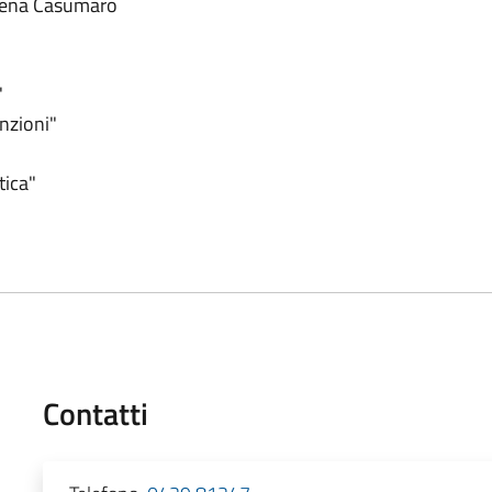
orena Casumaro
"
nzioni"
tica"
Contatti