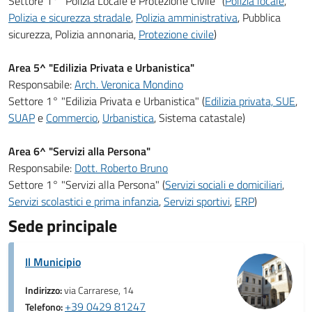
Settore 1° "Polizia Locale e Protezione Civile" (
Polizia locale
,
Polizia e sicurezza stradale
,
Polizia amministrativa
, Pubblica
sicurezza, Polizia annonaria,
Protezione civile
)
Area 5^ "Edilizia Privata e Urbanistica"
Responsabile:
Arch. Veronica Mondino
Settore 1° "Edilizia Privata e Urbanistica" (
Edilizia privata, SUE
,
SUAP
e
Commercio
,
Urbanistica
, Sistema catastale)
Area 6^ "Servizi alla Persona"
Responsabile:
Dott. Roberto Bruno
Settore 1° "Servizi alla Persona" (
Servizi sociali e domiciliari
,
Servizi scolastici e prima infanzia
,
Servizi sportivi
,
ERP
)
Sede principale
Il Municipio
Indirizzo:
via Carrarese, 14
+39 0429 81247
Telefono: