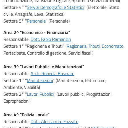
Comunicazione, Transizione digitale, Sportello servizi camerali)
Settore 4° "
Servizi Demografici e Statistici
" (Elettorale, Stato
civile, Anagrafe, Leva, Statistica)
Settore 5° "
Personale
" (Personale)
Area 2^ "Economico - Finanziaria"
Responsabile:
Dott. Fabio Ramanzin
Settore 1° "Ragioneria e Tributi" (
Ragioneria
,
Tributi
,
Economato
,
Partecipate, Controllo di gestione, Servizi fiscali)
Area 3^ "Lavori Pubblici e Manutenzioni"
Responsabile:
Arch. Roberta Businaro
Settore 1° "
Manutenzioni
" (Manutenzioni, Patrimonio,
Ambiente, Viabilità)
Settore 2° "
Lavori Pubblici
" (Lavori pubblici, Progettazioni,
Espropriazioni)
Area 4^ "Polizia Locale"
Responsabile:
Dott. Alessandro Fozzato