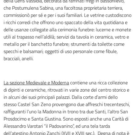
della Gens Vassidia, decorata da raffinati fregi in bassorilievo,
che Postumulena Sabina, una facoltosa proprietaria terriera,
commissionò per sé e per i suoi familiari. Le vetrine custodiscono
i ricchi corredi che offrono uno spaccato della vita quotidiana e
delle usanze collegate alla cerimonia funebre: lucerne e monete
utili al trapasso nell’aldilà; servizi da tavola in ceramica, vetro e
metallo per il banchetto funebre; strumenti da toilette come
specchi e balsamari; oggetti di uso personale come fibule,
bracciali, anelli.
La sezione Medievale e Moderna
contiene una ricca collezione
di dipinti e ceramiche, ritrovati in varie zone del centro storico e
in alcuni dei suoi principali palazzi. Dalla corte d’armi dello
stesso Castel San Zeno provengono due affreschi trecenteschi,
raffiguranti l’uno la Madonna in trono tra due Santi, l’altro San
Prosdocimo e Santa Giustina. Sono esposti anche una Carità di
Alessandro Varotari “il Padovanino”, ed una tela tarda
dell’atestino Antonio Zanchi (XVII e XVIII sec.). Degna di nota è