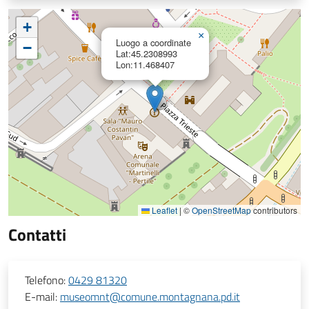
+
×
Luogo a coordinate
−
Lat:45.2308993
Lon:11.468407
Leaflet
|
©
OpenStreetMap
contributors
Contatti
Telefono:
0429 81320
E-mail:
museomnt@comune.montagnana.pd.it