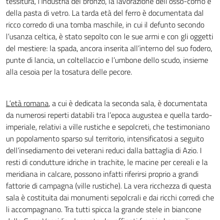
tessitura, l’industria del bronzo, la lavorazione dell’osso-corno e
della pasta di vetro. La tarda età del ferro è documentata dal
ricco corredo di una tomba maschile, in cui il defunto secondo
l’usanza celtica, è stato sepolto con le sue armi e con gli oggetti
del mestiere: la spada, ancora inserita all’interno del suo fodero,
punte di lancia, un coltellaccio e l’umbone dello scudo, insieme
alla cesoia per la tosatura delle pecore.
L’età romana
, a cui è dedicata la seconda sala, è documentata
da numerosi reperti databili tra l’epoca augustea e quella tardo-
imperiale, relativi a ville rustiche e sepolcreti, che testimoniano
un popolamento sparso sul territorio, intensificatosi a seguito
dell’insediamento dei veterani reduci dalla battaglia di Azio. I
resti di condutture idriche in trachite, le macine per cereali e la
meridiana in calcare, possono infatti riferirsi proprio a grandi
fattorie di campagna (ville rustiche). La vera ricchezza di questa
sala è costituita dai monumenti sepolcrali e dai ricchi corredi che
li accompagnano. Tra tutti spicca la grande stele in biancone