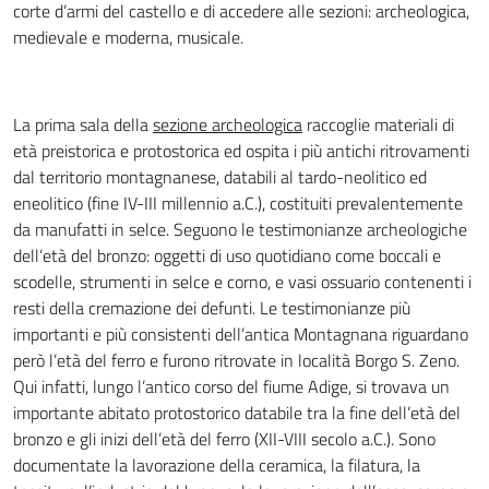
corte d’armi del castello e di accedere alle sezioni: archeologica,
medievale e moderna, musicale.
La prima sala della
sezione archeologica
raccoglie materiali di
età preistorica e protostorica ed ospita i più antichi ritrovamenti
dal territorio montagnanese, databili al tardo-neolitico ed
eneolitico (fine IV-III millennio a.C.), costituiti prevalentemente
da manufatti in selce. Seguono le testimonianze archeologiche
dell’età del bronzo: oggetti di uso quotidiano come boccali e
scodelle, strumenti in selce e corno, e vasi ossuario contenenti i
resti della cremazione dei defunti. Le testimonianze più
importanti e più consistenti dell’antica Montagnana riguardano
però l’età del ferro e furono ritrovate in località Borgo S. Zeno.
Qui infatti, lungo l’antico corso del fiume Adige, si trovava un
importante abitato protostorico databile tra la fine dell’età del
bronzo e gli inizi dell’età del ferro (XII-VIII secolo a.C.). Sono
documentate la lavorazione della ceramica, la filatura, la