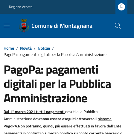
Regione Veneto
Comune di Montagnana
Home
/
Novità
/
Notizie
/
PagoPa: pagamenti digitali per la Pubblica Amministrazione
PagoPa: pagamenti
digitali per la Pubblica
Amministrazione
Dal 1° marzo 2021 tutti i pagamenti
dovuti alla Pubblica
Amministrazione
dovranno essere eseguiti attraverso il
sistema
PagoPA
.
Non potranno, quindi, più essere effettuati in favore dell'Ente
pagamenti in contanti o a mezzo bonifico su conto corrente bancario o