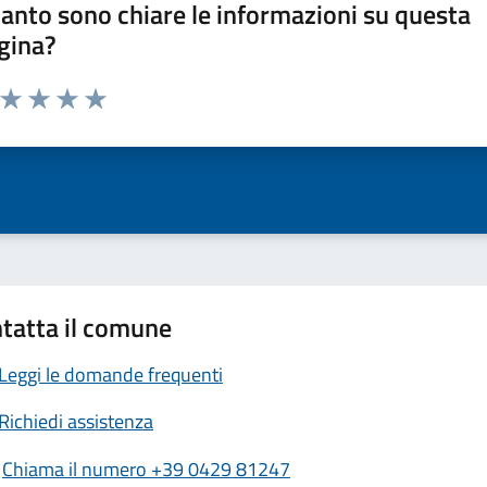
anto sono chiare le informazioni su questa
gina?
a da 1 a 5 stelle la pagina
ta 1 stelle su 5
Valuta 2 stelle su 5
Valuta 3 stelle su 5
Valuta 4 stelle su 5
Valuta 5 stelle su 5
tatta il comune
Leggi le domande frequenti
Richiedi assistenza
Chiama il numero +39 0429 81247