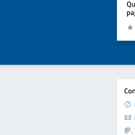
Qu
pa
Valut
Valu
Con