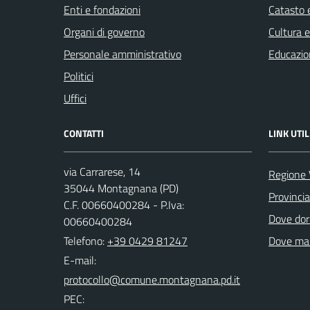
Enti e fondazioni
Catasto e
Organi di governo
Cultura 
Personale amministrativo
Educazio
Politici
Uffici
CONTATTI
LINK UTIL
via Carrarese, 14
Regione 
35044 Montagnana (PD)
Provinci
C.F. 00660400284 - P.Iva:
Dove dor
00660400284
Telefono:
+39 0429 81247
Dove ma
E-mail:
PEC: