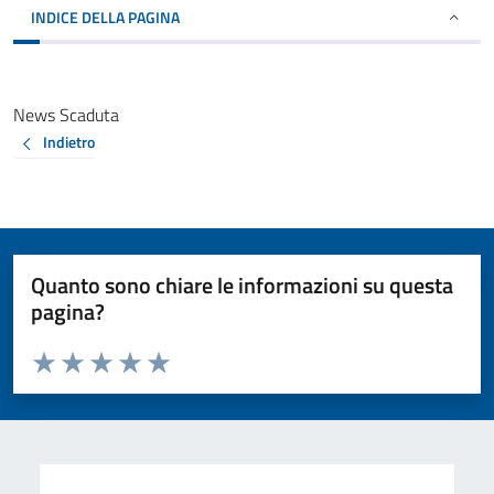
INDICE DELLA PAGINA
News Scaduta
Indietro
Quanto sono chiare le informazioni su questa
pagina?
Valuta da 1 a 5 stelle la pagina
Valuta 1 stelle su 5
Valuta 2 stelle su 5
Valuta 3 stelle su 5
Valuta 4 stelle su 5
Valuta 5 stelle su 5